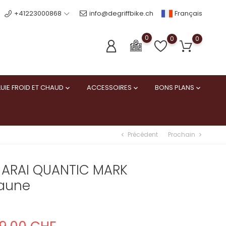
Français
+41223000868
info@degriffbike.ch
0
0
0
UIE FROID ET CHAUD
ACCESSOIRES
BONS PLANS



Précédent
Prochain
chevron_left
chevron_right
 ARAI QUANTIC MARK
Jaune