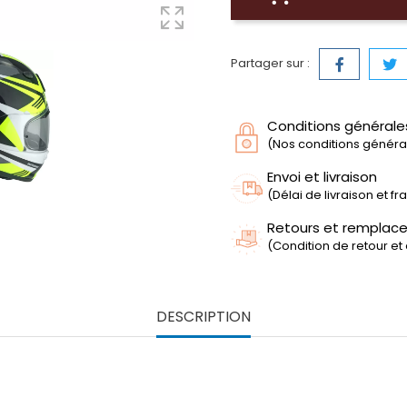
Partager sur :
Conditions générale
(Nos conditions générale
Envoi et livraison
(Délai de livraison et f
Retours et remplac
(Condition de retour et
DESCRIPTION
NTIC MARK
s composites PB e‑cLc
pour