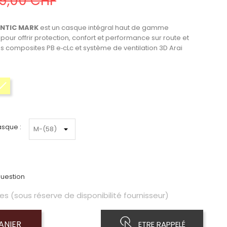
9,00 CHF
ANTIC MARK
est un casque intégral haut de gamme
 pour offrir protection, confort et performance sur route et
s composites PB e‑cLc et système de ventilation 3D Arai
Jaune
asque :
uestion
es (sous réserve de disponibilité fournisseur)
ANIER
ETRE RAPPELÉ