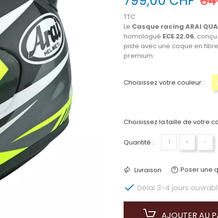
799,00 CHF
84
TTC
Le
Casque racing ARAI QU
homologué
ECE 22.06
, conçu
piste avec une coque en fibre
premium.
Choisissez votre couleur :
Choisissez la taille de votre c
Quantité :
+
−
Poser une q
Livraison

Délai 3-4 jours ouvrabl
AJOUTER AU P