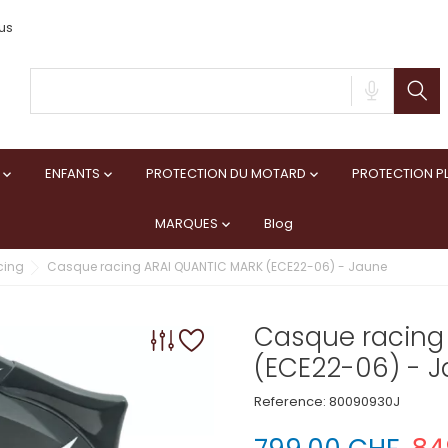
us
ENFANTS
PROTECTION DU MOTARD
PROTECTION PL



MARQUES
Blog

cing
Casque racing ARAI QUANTIC MARK (ECE22-06) - Jaune
Casque racing
(ECE22-06) - 
Reference:
80090930J