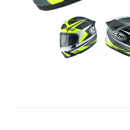
L’essentiel du Casque racing ARAI QUA
Protection homologuée
ECE 22.06
avec coque en
fibre