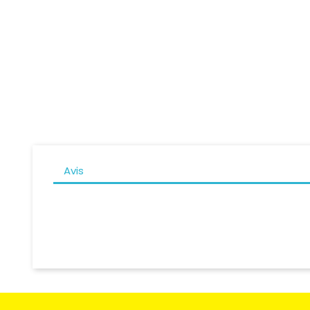
Prix
1 459,00 CHF
69
Avis