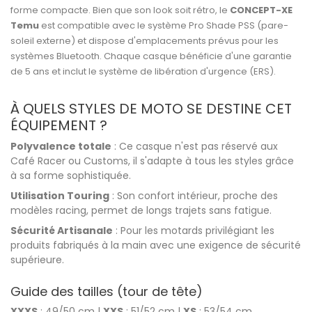
forme compacte. Bien que son look soit rétro, le
CONCEPT-XE
Temu
est compatible avec le système Pro Shade PSS (pare-
soleil externe) et dispose d'emplacements prévus pour les
systèmes Bluetooth. Chaque casque bénéficie d'une garantie
de 5 ans et inclut le système de libération d'urgence (ERS).
À QUELS STYLES DE MOTO SE DESTINE CET
ÉQUIPEMENT ?
Polyvalence totale
: Ce casque n'est pas réservé aux
Café Racer ou Customs, il s'adapte à tous les styles grâce
à sa forme sophistiquée.
Utilisation Touring
: Son confort intérieur, proche des
modèles racing, permet de longs trajets sans fatigue.
Sécurité Artisanale
: Pour les motards privilégiant les
produits fabriqués à la main avec une exigence de sécurité
supérieure.
Guide des tailles (tour de tête)
XXXS
: 49/50 cm |
XXS
: 51/52 cm |
XS
: 53/54 cm