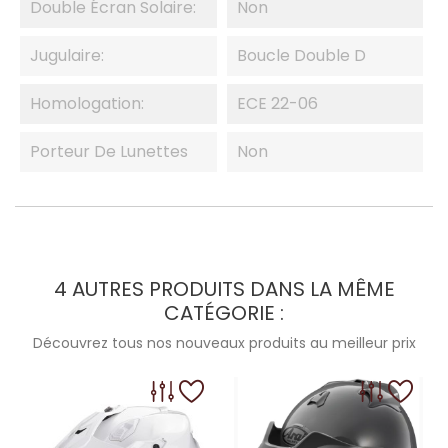
Double Écran Solaire:
Non
Jugulaire:
Boucle Double D
Homologation:
ECE 22-06
Porteur De Lunettes
Non
4 AUTRES PRODUITS DANS LA MÊME
CATÉGORIE :
Découvrez tous nos nouveaux produits au meilleur prix