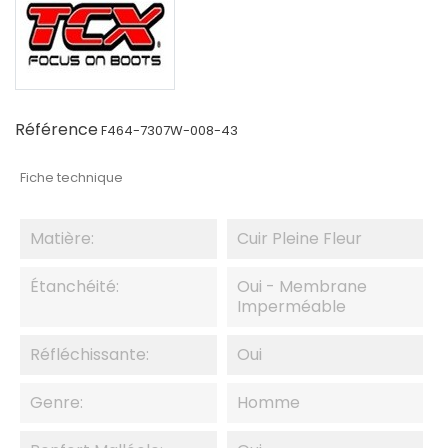
Référence
F464-7307W-008-43
Fiche technique
Matière:
Cuir Pleine Fleur
Étanchéité:
Oui - Membrane
Imperméable
Réfléchissante:
Oui
Genre:
Homme