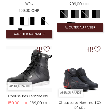
Prix
WP...
209,00 CHF
Prix
199,00 CHF
AJOUTER AU PANIER
AJOUTER AU PANIER
APERÇU RAPIDE
APERÇU RAPIDE
Chaussures Femme IXS...
Prix de base
Prix
150,00 CHF
169,00 CHF
Chaussures Homme TCX
R04D...