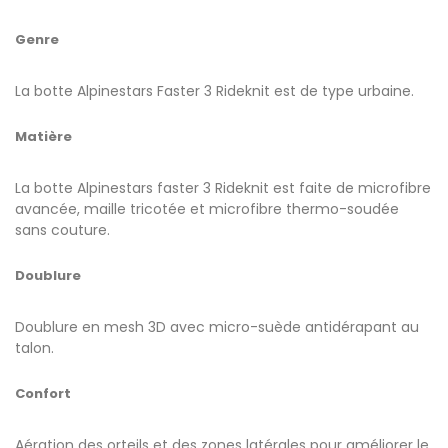
Genre
La botte Alpinestars Faster 3 Rideknit est de type urbaine.
Matière
La botte Alpinestars faster 3 Rideknit est faite de microfibre
avancée, maille tricotée et microfibre thermo-soudée
sans couture.
Doublure
Doublure en mesh 3D avec micro-suède antidérapant au
talon.
Confort
Aération des orteils et des zones latérales pour améliorer le