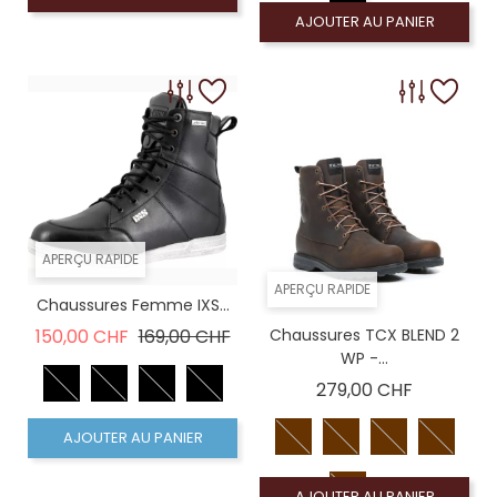
AJOUTER AU PANIER
APERÇU RAPIDE
APERÇU RAPIDE
Chaussures Femme IXS...
Prix de base
Prix
150,00 CHF
169,00 CHF
Chaussures TCX BLEND 2
WP -...
Prix
279,00 CHF
AJOUTER AU PANIER
AJOUTER AU PANIER