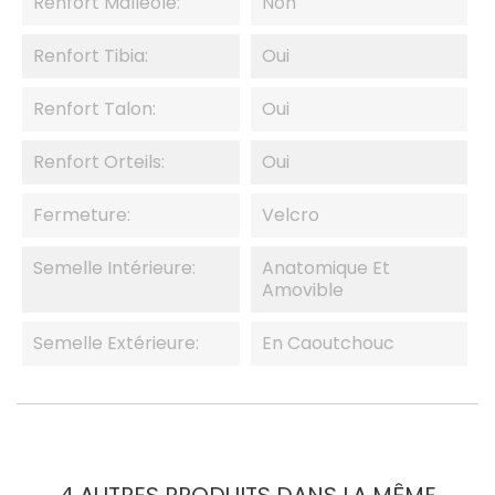
Renfort Malléole:
Non
Renfort Tibia:
Oui
Renfort Talon:
Oui
Renfort Orteils:
Oui
Fermeture:
Velcro
Semelle Intérieure:
Anatomique Et
Amovible
Semelle Extérieure:
En Caoutchouc
4 AUTRES PRODUITS DANS LA MÊME