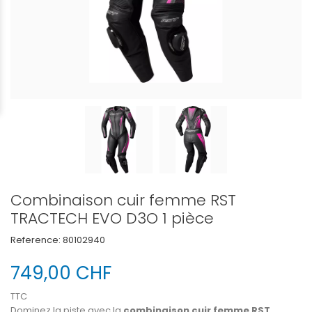
Combinaison cuir femme RST
TRACTECH EVO D3O 1 pièce
Reference:
80102940
749,00 CHF
TTC
Dominez la piste avec la
combinaison cuir femme RST