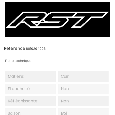
Référence
8010294003
Fiche technique
Matière:
Cuir
Étanchéité:
Non
Réfléchissante:
Non
Saison:
Eté