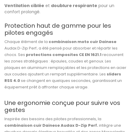
Ventilation ciblée
et
doublure respirante
pour un
confort prolongé.
Protection haut de gamme pour les
pilotes engagés
Chaque élément de la
combinaison moto cuir Dainese
Audax D-Zip Perf
.
a été pensé pour absorber et répartir les
chocs. Ses
protections composites CE EN 1621.1
recouvrent
les zones stratégiques : épaules, coudes et genoux. Les
plaques en aluminium remplaçables et les protections en acier
aux coudes ajoutent un rempart supplémentaire. Les
sliders
RSS 4.0
se changent en quelques secondes, garantissant un
équipement prêt à affronter chaque virage.
Une ergonomie conçue pour suivre vos
gestes
Inspirée des besoins des pilotes professionnels, la
combinaison cuir Dainese Audax D-Zip Perf.
intègre une
structure dorsale élastique brevetée et des zones Microelastic