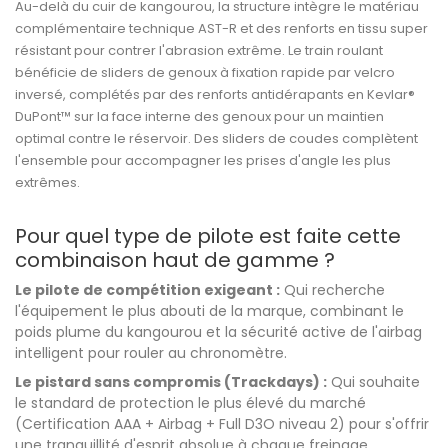
Au-delà du cuir de kangourou, la structure intègre le matériau
complémentaire technique AST-R et des renforts en tissu super
résistant pour contrer l'abrasion extrême. Le train roulant
bénéficie de sliders de genoux à fixation rapide par velcro
inversé, complétés par des renforts antidérapants en Kevlar®
DuPont™ sur la face interne des genoux pour un maintien
optimal contre le réservoir. Des sliders de coudes complètent
l'ensemble pour accompagner les prises d'angle les plus
extrêmes.
Pour quel type de pilote est faite cette
combinaison haut de gamme ?
Le pilote de compétition exigeant :
Qui recherche
l'équipement le plus abouti de la marque, combinant le
poids plume du kangourou et la sécurité active de l'airbag
intelligent pour rouler au chronomètre.
Le pistard sans compromis (Trackdays) :
Qui souhaite
le standard de protection le plus élevé du marché
(Certification AAA + Airbag + Full D3O niveau 2) pour s'offrir
une tranquillité d'esprit absolue à chaque freinage.