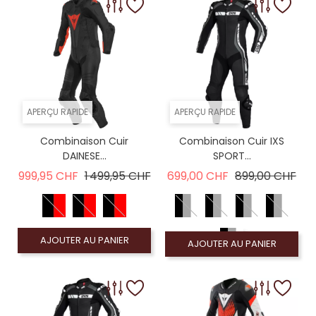
APERÇU RAPIDE
APERÇU RAPIDE
Combinaison Cuir
Combinaison Cuir IXS
DAINESE...
SPORT...
Prix de base
Prix
Prix de base
Prix
999,95 CHF
1 499,95 CHF
699,00 CHF
899,00 CHF
AJOUTER AU PANIER
AJOUTER AU PANIER