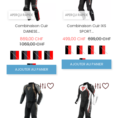
APERÇU RAPIDE
APERÇU RAPIDE
Combinaison Cuir
Combinaison Cuir IXS
DAINESE...
SPORT...
Prix de base
Prix de base
Prix
869,00 CHF
499,00 CHF
699,00 CHF
Prix
1 069,00 CHF
AJOUTER AU PANIER
AJOUTER AU PANIER