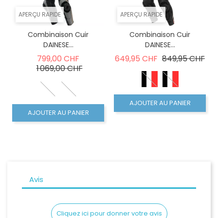
APERÇU RAPIDE
APERÇU RAPIDE
Combinaison Cuir
Combinaison Cuir
DAINESE...
DAINESE...
Prix de base
Prix de base
Prix
799,00 CHF
649,95 CHF
849,95 CHF
Prix
1 069,00 CHF
AJOUTER AU PANIER
AJOUTER AU PANIER
Avis
Cliquez ici pour donner votre avis