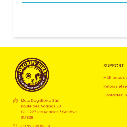
SUPPORT
Méthodes d
Retours et 
Contactez-
Moto Degriffbike Sàrl
Route des Acacias 20
CH-1227 Les Acacias / Genève
SUISSE
+41.22.300 08 68