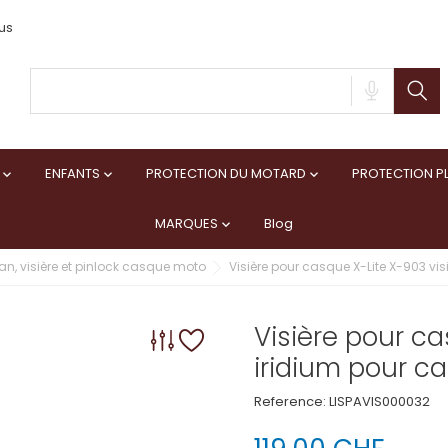
us
ENFANTS
PROTECTION DU MOTARD
PROTECTION PL



MARQUES
Blog

an, visière et pinlock casque moto
Visière pour casque X-Lite X-903 vi
Visière pour ca
iridium pour c
Reference:
LISPAVIS000032