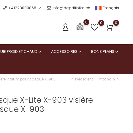
Français
+41223000868
info@degriffbike.ch
0
0
0
UIE FROID ET CHAUD
ACCESSOIRES
BONS PLANS



Précédent
Prochain
sière iridium pour casque X-903
chevron_left
chevron_right
sque X-Lite X-903 visière
asque X-903