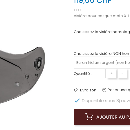
119,00 CHF
TTC
Visière pour casque moto X-
Choisissez la visière homolo
Choisissez la visière NON ho
Quantité :
+
−
Poser une q
Livraison

Disponible sous 8j ouv
AJOUTER AU P