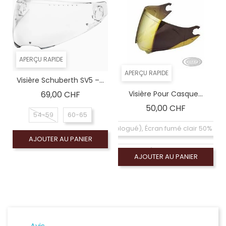
APERÇU RAPIDE
APERÇU RAPIDE
Visière Schuberth SV5 –...
Prix
69,00 CHF
Visière Pour Casque...
Prix
50,00 CHF
54-59
60-65
Coloré (non homologué), Écran fumé clair 50% (
AJOUTER AU PANIER
Écran claire (homologué), Visiére homologuée
AJOUTER AU PANIER
Coloré (non homologué), Écran miroir argent (n
Coloré (non homologué), Écran miroir or (non
Avis