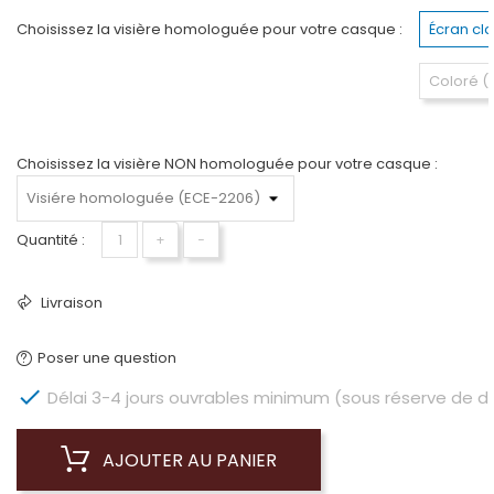
Choisissez la visière homologuée pour votre casque :
Écran cl
Coloré 
Choisissez la visière NON homologuée pour votre casque :
Quantité :
+
−
Livraison
Poser une question

Délai 3-4 jours ouvrables minimum (sous réserve de dis
AJOUTER AU PANIER