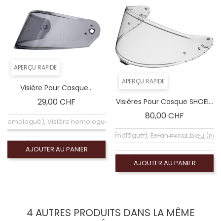
APERÇU RAPIDE
APERÇU RAPIDE
Visière Pour Casque...
Prix
29,00 CHF
Visières Pour Casque SHOEI...
Prix
80,00 CHF
e (homologué), Visiére homologuée (ECE-2206)
Coloré (non homologué), Écran miroir bleu (n
mologué), Écran fumé foncé 100% (non homologué)
AJOUTER AU PANIER
Coloré (non homologué), Ecran Photochromique 
AJOUTER AU PANIER
omologué), Écran fumé clair 50% (non homologué)
Coloré (non homologué), Écran miroir argent (
Coloré (non homologué), Écran miroir orange (
4 AUTRES PRODUITS DANS LA MÊME