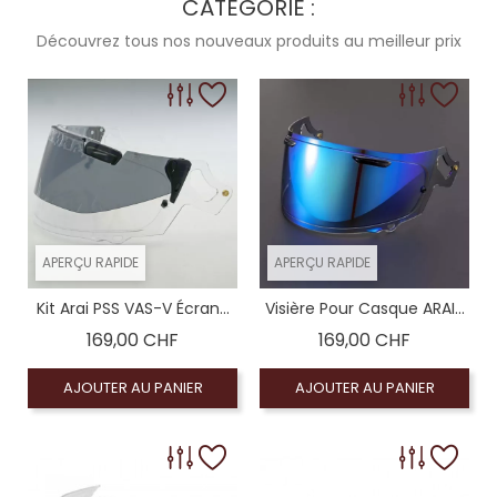
CATÉGORIE :
Ecran teinté 40-50% (ECE22-06), Visiére homolo
Découvrez tous nos nouveaux produits au meilleur prix
Coloré (non homologué), Écran miroir or (no
Ecran jaune (homologué ECE22-06), Visiére homol
Écran claire (homologué), Visiére homologué
Coloré (non homologué), Écran fumé foncé 100% 
APERÇU RAPIDE
APERÇU RAPIDE
Kit Arai PSS VAS-V Écran...
Visière Pour Casque ARAI...
Prix
Prix
169,00 CHF
169,00 CHF
AJOUTER AU PANIER
AJOUTER AU PANIER