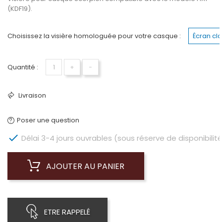
(KDF19).
Choisissez la visière homologuée pour votre casque :
Écran cl
Quantité :
+
−
Livraison
Poser une question

Délai 3-4 jours ouvrables (sous réserve de disponibilité
AJOUTER AU PANIER
ETRE RAPPELÉ