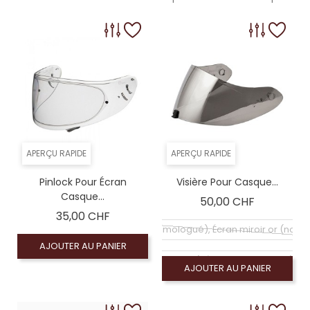
APERÇU RAPIDE
APERÇU RAPIDE
Pinlock Pour Écran
Visière Pour Casque...
Casque...
Prix
50,00 CHF
Prix
35,00 CHF
Coloré (non homologué), Écran miroir or (non
AJOUTER AU PANIER
Coloré (non homologué), Écran miroir violet (n
AJOUTER AU PANIER
Coloré (non homologué), Écran chrome (non 