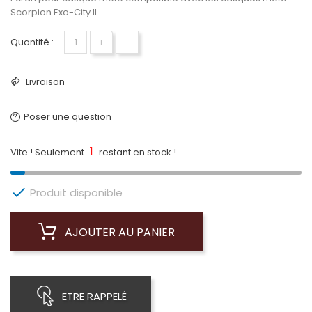
Scorpion Exo-City II.
Quantité :
+
−
Livraison
Poser une question
1
Vite ! Seulement
restant en stock !

Produit disponible
AJOUTER AU PANIER
ETRE RAPPELÉ