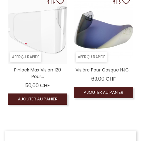
Coloré (non homologué), Écran miroir bleu (no
Coloré (non homologué), Écran fumé foncé 100% (
Coloré (non homologué), Écran miroir vert (no
Coloré (non homologué)
APERÇU RAPIDE
APERÇU RAPIDE
Pinlock Max Vision 120
Visière Pour Casque HJC...
Pour...
Prix
69,00 CHF
Prix
50,00 CHF
AJOUTER AU PANIER
AJOUTER AU PANIER