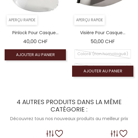
APERÇU RAPIDE
APERÇU RAPIDE
Pinlock Pour Casque...
Visière Pour Casque...
Prix
Prix
40,00 CHF
50,00 CHF
Coloré (non homologué)
AJOUTER AU PANIER
Coloré (non homologué)
AJOUTER AU PANIER
Coloré (non homologué), Écran miroir or (no
Coloré (non homologué), Écran miroir violet (n
4 AUTRES PRODUITS DANS LA MÊME
CATÉGORIE :
Coloré (non homologué), Écran chrome (non
Découvrez tous nos nouveaux produits au meilleur prix
Coloré (non homologué), Écran miroir bleu (n
Coloré (non homologué), Écran fumé foncé 100% 