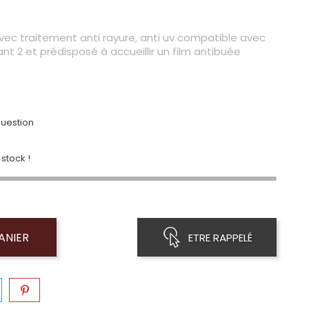
ec traitement anti rayure, anti uv compatible avec
nt 2 et prédisposé à accueillir un film antibuée
uestion
stock !
ANIER
ETRE RAPPELÉ