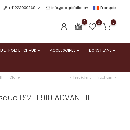
Français
+41223000868
info@degriffbike.ch
0
0
0
UIE FROID ET CHAUD
ACCESSOIRES
BONS PLANS



Précédent
Prochain
 II - Claire
chevron_left
chevron_right
sque LS2 FF910 ADVANT II