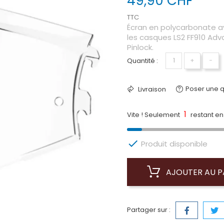
49,90 CHF
TTC
Écran en polycarbonate av
les casques LS2 FF910 Adva
Pinlock.
Quantité :
+
−
Poser une q
Livraison
1
Vite ! Seulement
restant en 

Produit disponible
AJOUTER AU P
Partager sur :