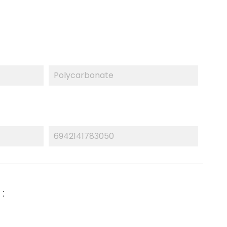
Polycarbonate
6942141783050
: