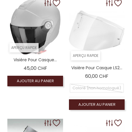
APERÇU RAPIDE
APERÇU RAPIDE
Visière Pour Casque...
Prix
45,00 CHF
Visière Pour Casque LS2...
Prix
60,00 CHF
AJOUTER AU PANIER
Coloré (non homologué)
Coloré (non homologué), Écran fumé clair 50% (
AJOUTER AU PANIER
Écran claire (homologué), Visiére homologuée