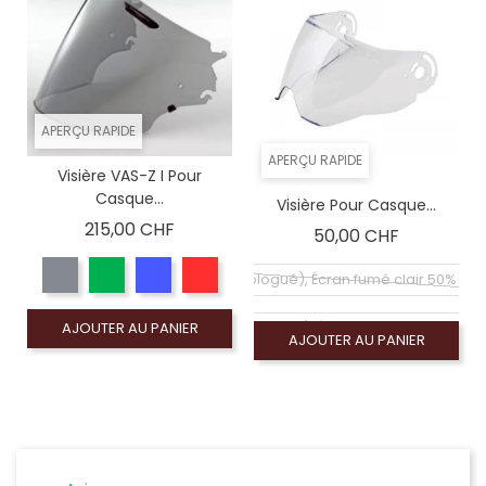
APERÇU RAPIDE
APERÇU RAPIDE
Visière VAS-Z I Pour
Casque...
Visière Pour Casque...
Prix
215,00 CHF
Prix
50,00 CHF
Coloré (non homologué), Écran fumé clair 50% (
AJOUTER AU PANIER
Coloré (non homologué), Écran miroir argent (n
AJOUTER AU PANIER
Coloré (non homologué), Écran miroir or (non
Écran claire (homologué), Visiére homologuée
Coloré (non homologué), Écran fumé foncé 100% (