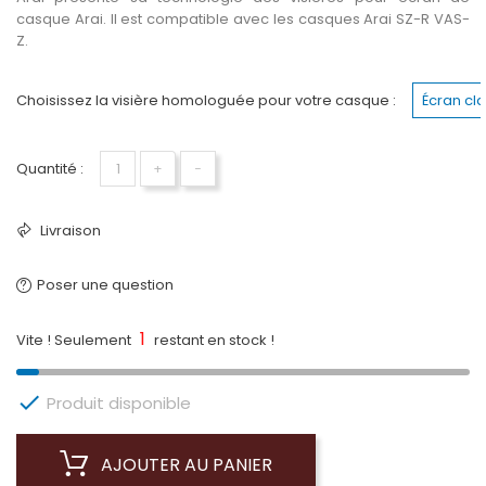
casque Arai. Il est compatible avec les casques Arai SZ-R VAS-
Z.
Choisissez la visière homologuée pour votre casque :
Écran cl
Quantité :
+
−
Livraison
Poser une question
1
Vite ! Seulement
restant en stock !

Produit disponible
AJOUTER AU PANIER