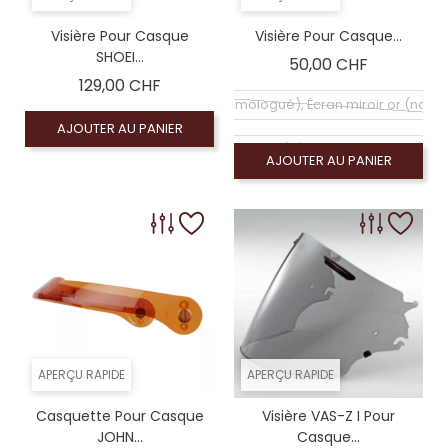
Visière Pour Casque
Visière Pour Casque...
SHOEI...
Prix
50,00 CHF
Prix
129,00 CHF
Coloré (non homologué), Écran miroir or (non
AJOUTER AU PANIER
Coloré (non homologué), Écran miroir violet (n
AJOUTER AU PANIER
Coloré (non homologué), Écran chrome (non 
Coloré (non homologué), Écran miroir bleu (no
Coloré (non homologué), Écran fumé foncé 100% (
Coloré (non homologué)
Coloré (non homologué)
APERÇU RAPIDE
APERÇU RAPIDE
Casquette Pour Casque
Visière VAS-Z I Pour
JOHN...
Casque...