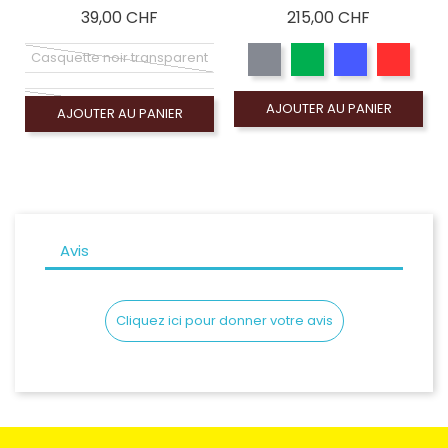
Prix
Prix
39,00 CHF
215,00 CHF
Casquette noir transparent
Casquette orange transparent
AJOUTER AU PANIER
AJOUTER AU PANIER
Casquette sable mat
Casquette blanc cassé mat
Casquette noir brillant
Avis
Casquette noir mat
Cliquez ici pour donner votre avis