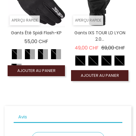
APERÇU RAPIDE
APERÇU RAPIDE
Gants Été Spidi Flash-KP
Gants IXS TOUR LD LYON
2.0...
Prix
55,00 CHF
Prix de base
Prix
49,00 CHF
69,00 CHF
AJOUTER AU PANIER
AJOUTER AU PANIER
Avis