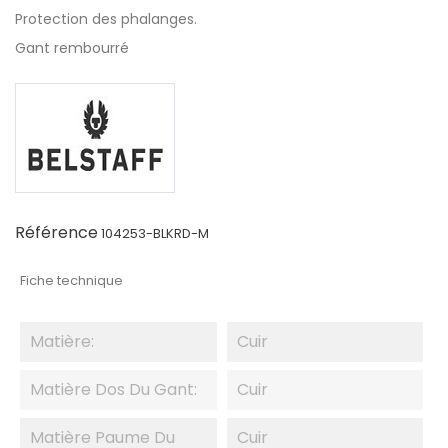
Protection des phalanges.
Gant rembourré
Référence
104253-BLKRD-M
Fiche technique
Matière:
Cuir
Matière Dos Du Gant:
Cuir
Matière Paume Du
Cuir