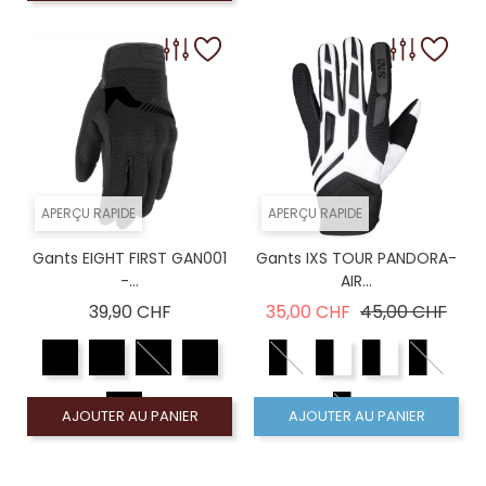
APERÇU RAPIDE
APERÇU RAPIDE
Gants EIGHT FIRST GAN001
Gants IXS TOUR PANDORA-
-...
AIR...
Prix
Prix de base
Prix
39,90 CHF
35,00 CHF
45,00 CHF
AJOUTER AU PANIER
AJOUTER AU PANIER