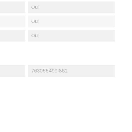
Oui
Oui
Oui
7630554901862