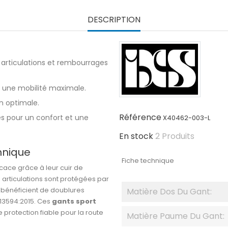
DESCRIPTION
r articulations et rembourrages
ur une mobilité maximale.
on optimale.
Référence
es pour un confort et une
X40462-003-L
En stock
2 Produits
hnique
Fiche technique
ficace grâce à leur cuir de
 articulations sont protégées par
 bénéficient de doublures
Matière Dos Du Gant:
N13594:2015. Ces
gants sport
 protection fiable pour la route
Matière Paume Du Gant: