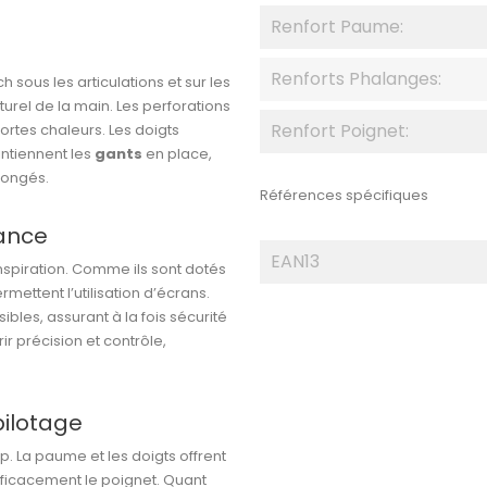
Renfort Paume:
Renforts Phalanges:
h sous les articulations et sur les
turel de la main. Les perforations
Renfort Poignet:
ortes chaleurs. Les doigts
intiennent les
gants
en place,
olongés.
Références spécifiques
ance
EAN13
ranspiration. Comme ils sont dotés
rmettent l’utilisation d’écrans.
ibles, assurant à la fois sécurité
r précision et contrôle,
pilotage
p. La paume et les doigts offrent
fficacement le poignet. Quant