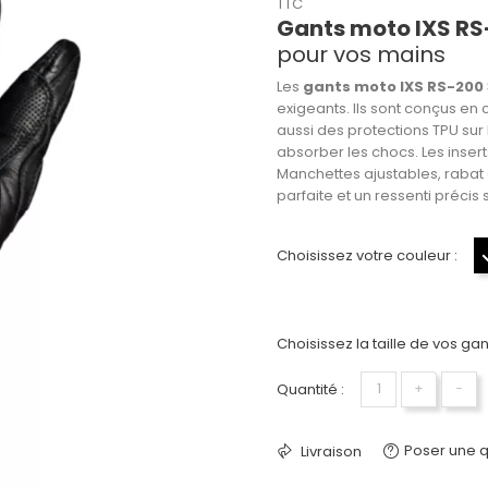
TTC
Gants moto IXS RS
pour vos mains
Les
gants moto IXS RS-200 
exigeants. Ils sont conçus en 
aussi des protections TPU sur
absorber les chocs. Les inserts 
Manchettes ajustables, rabat 
parfaite et un ressenti précis 
Choisissez votre couleur :
Choisissez la taille de vos gant
Quantité :
+
−
Poser une q
Livraison