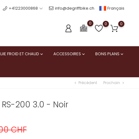
Français
+41223000868
info@degriffbike.ch
0
0
0
UIE FROID ET CHAUD
ACCESSOIRES
BONS PLANS



Précédent
Prochain
chevron_left
chevron_right
 RS-200 3.0 - Noir
,00 CHF