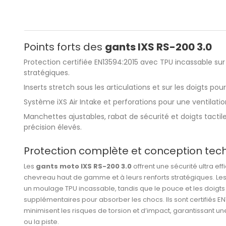
Points forts des
gants IXS RS-200 3.0
Protection certifiée EN13594:2015 avec TPU incassable su
stratégiques.
Inserts stretch sous les articulations et sur les doigts po
Système iXS Air Intake et perforations pour une ventilati
Manchettes ajustables, rabat de sécurité et doigts tactil
précision élevés.
Protection complète et conception tec
Les
gants moto IXS RS-200 3.0
offrent une sécurité ultra ef
chevreau haut de gamme et à leurs renforts stratégiques. Les
un moulage TPU incassable, tandis que le pouce et les doigts
supplémentaires pour absorber les chocs. Ils sont certifiés E
minimisent les risques de torsion et d’impact, garantissant une
ou la piste.