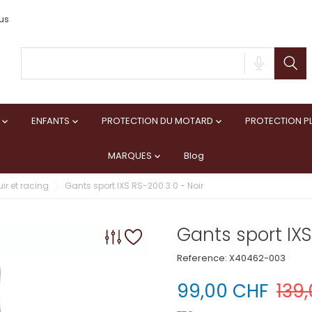
us
ENFANTS
PROTECTION DU MOTARD
PROTECTION PL



MARQUES
Blog

ir et racing
Gants sport IXS RS-200 3.0 - Noir
Gants sport IXS
Reference:
X40462-003
99,00 CHF
139