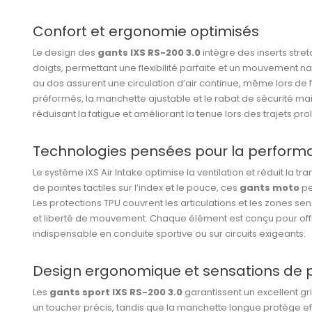
Confort et ergonomie optimisés
Le design des
gants IXS RS-200 3.0
intègre des inserts stretc
doigts, permettant une flexibilité parfaite et un mouvement na
au dos assurent une circulation d’air continue, même lors de f
préformés, la manchette ajustable et le rabat de sécurité ma
réduisant la fatigue et améliorant la tenue lors des trajets pr
Technologies pensées pour la perform
Le système iXS Air Intake optimise la ventilation et réduit la t
de pointes tactiles sur l’index et le pouce, ces
gants moto
pe
Les protections TPU couvrent les articulations et les zones sens
et liberté de mouvement. Chaque élément est conçu pour offri
indispensable en conduite sportive ou sur circuits exigeants.
Design ergonomique et sensations de 
Les
gants sport IXS RS-200 3.0
garantissent un excellent gri
un toucher précis, tandis que la manchette longue protège e