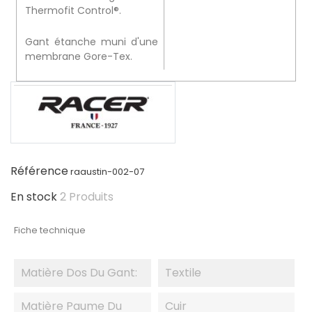
Thermofit Control®.
Gant étanche muni d'une
membrane Gore-Tex.
Référence
raaustin-002-07
En stock
2 Produits
Fiche technique
Matière Dos Du Gant:
Textile
Matière Paume Du
Cuir