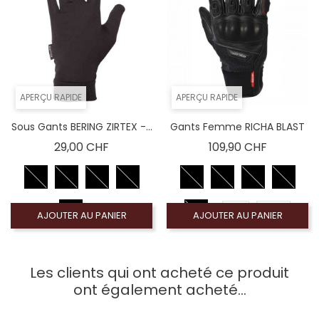
APERÇU RAPIDE
APERÇU RAPIDE
Sous Gants BERING ZIRTEX -...
Gants Femme RICHA BLAST
Prix
Prix
29,00 CHF
109,90 CHF
DM
D2XL
AJOUTER AU PANIER
AJOUTER AU PANIER
DS
DXL
DXS
DL
Les clients qui ont acheté ce produit
ont également acheté...