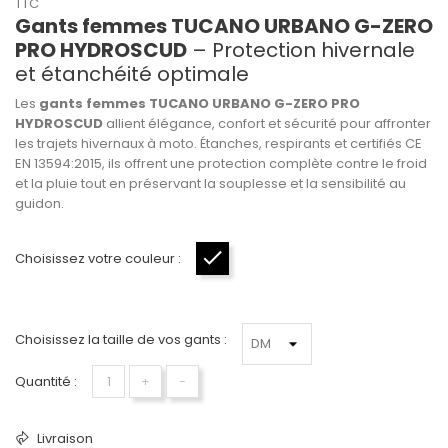
TTC
Gants femmes TUCANO URBANO G-ZERO
PRO HYDROSCUD
– Protection hivernale
et étanchéité optimale
Les
gants femmes TUCANO URBANO G-ZERO PRO
HYDROSCUD
allient élégance, confort et sécurité pour affronter
les trajets hivernaux à moto. Étanches, respirants et certifiés CE
EN 13594:2015, ils offrent une protection complète contre le froid
et la pluie tout en préservant la souplesse et la sensibilité au
guidon.
Choisissez votre couleur :
Noir
Choisissez la taille de vos gants :
Quantité :
+
−
Livraison