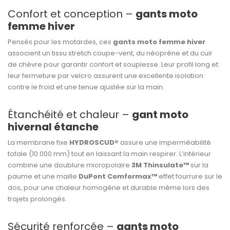
Confort et conception –
gants moto
femme hiver
Pensés pour les motardes, ces
gants moto femme hiver
associent un tissu stretch coupe-vent, du néoprène et du cuir
de chèvre pour garantir confort et souplesse. Leur profil long et
leur fermeture par velcro assurent une excellente isolation
contre le froid et une tenue ajustée sur la main.
Étanchéité et chaleur –
gant moto
hivernal étanche
La membrane fixe
HYDROSCUD®
assure une imperméabilité
totale (10 000 mm) tout en laissant la main respirer. L’intérieur
combine une doublure micropolaire
3M Thinsulate™
sur la
paume et une maille
DuPont Comformax™
effet fourrure sur le
dos, pour une chaleur homogène et durable même lors des
trajets prolongés.
Sécurité renforcée –
gants moto