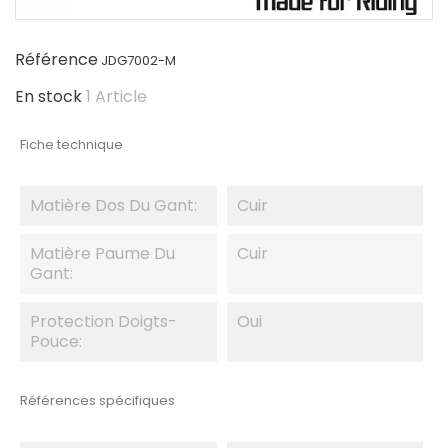
Référence
JDG7002-M
En stock
1 Article
Fiche technique
Matière Dos Du Gant:
Cuir
Matière Paume Du
Cuir
Gant:
Protection Doigts-
Oui
Pouce:
Références spécifiques