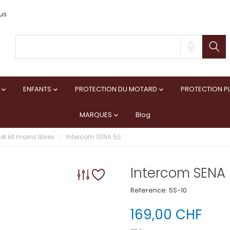
us
ENFANTS
PROTECTION DU MOTARD
PROTECTION PL



MARQUES
Blog

et kit mains libres
Intercom SENA 5S
Intercom SENA 
Reference:
5S-10
169,00 CHF