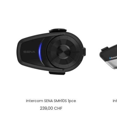
Intercom SENA SMH10S 1pce
In
Prix
239,00 CHF