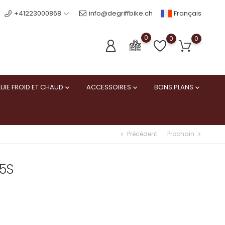
Français
+41223000868
info@degriffbike.ch
0
0
0
UIE FROID ET CHAUD
ACCESSOIRES
BONS PLANS



Précédent
Prochain
chevron_left
chevron_right
5S