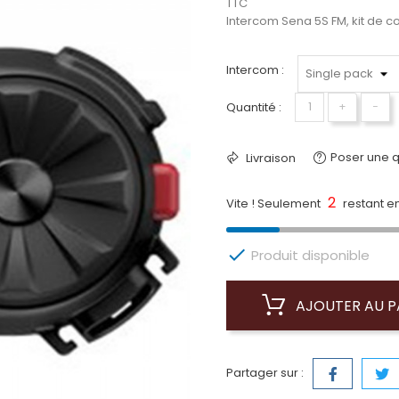
TTC
Intercom Sena 5S FM, kit de
Intercom :
Quantité :
+
−
Poser une q
Livraison
2
Vite ! Seulement
restant en

Produit disponible
AJOUTER AU P
Partager sur :