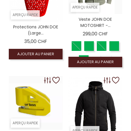
APERÇU RAPIDE
APERÇU RAPIDE
Veste JOHN DOE
MOTOSHIRT -...
Protections JOHN DOE
Prix
(Large...
299,00 CHF
Prix
35,00 CHF
AJOUTER AU PANIER
5XL
AJOUTER AU PANIER
APERÇU RAPIDE
APERÇU RAPIDE