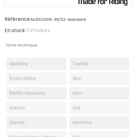
Référence
MJDD2009-36/32-standard
En stock
0 Produits
Fiche technique
Matière:
Textile
Étanchéité:
Non
Réfléchissante:
Non
Saison:
Eté
Genre:
Homme