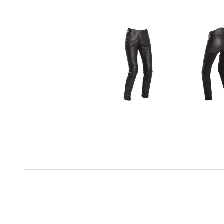
Genre
Le pantalon Richa Catwalk est un pantalon moto pour 