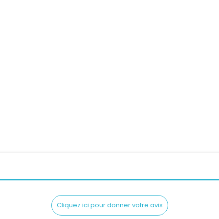
lon Femme ALPINESTARS...
Prix
559,90 CHF
Cliquez ici pour donner votre avis