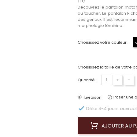
TTC
Découvrez le pantalon moto f
au toucher. Le pantalon Ric
des genoux. Il est recommandé
morphologie féminine.
Choisissez votre couleur :
Choisissez la taille de votre p
Quantité :
+
−
Poser une q
Livraison

Délai 3-4 jours ouvrabl
AJOUTER AU P