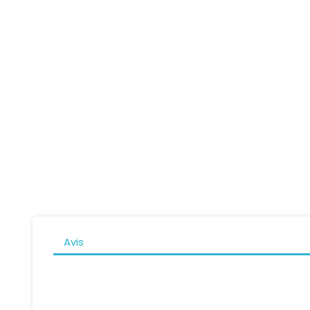
Pantalon Femme DAINESE...
Panta
Prix
509,95 CHF
Avis