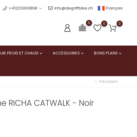
Français
+41223000868
info@degriffbike.ch
0
0
0
UIE FROID ET CHAUD
ACCESSOIRES
BONS PLANS



Précédent
chevron_left
e RICHA CATWALK - Noir