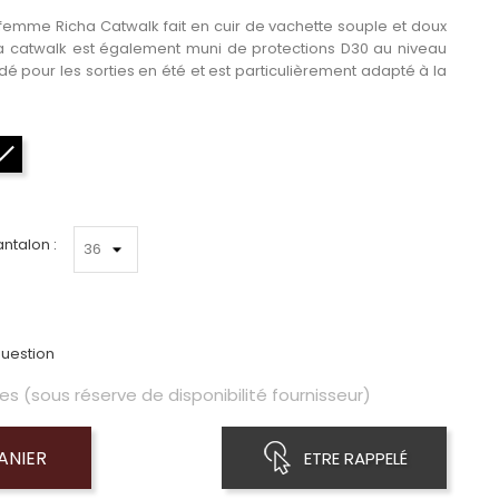
emme Richa Catwalk fait en cuir de vachette souple et doux
ha catwalk est également muni de protections D30 au niveau
 pour les sorties en été et est particulièrement adapté à la
Noir
antalon :
uestion
es (sous réserve de disponibilité fournisseur)
ANIER
ETRE RAPPELÉ