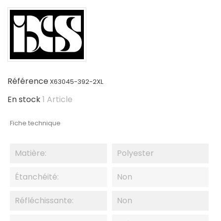
Référence
X63045-392-2XL
En stock
1 Article
Fiche technique
Matière:
Polyester
Étanchéité:
Non
Réfléchissante:
Non