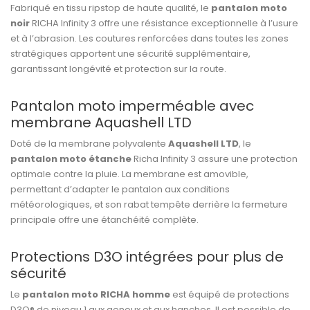
Fabriqué en tissu ripstop de haute qualité, le
pantalon moto
noir
RICHA Infinity 3 offre une résistance exceptionnelle à l’usure
et à l’abrasion. Les coutures renforcées dans toutes les zones
stratégiques apportent une sécurité supplémentaire,
garantissant longévité et protection sur la route.
Pantalon moto imperméable avec
membrane Aquashell LTD
Doté de la membrane polyvalente
Aquashell LTD
, le
pantalon moto étanche
Richa Infinity 3 assure une protection
optimale contre la pluie. La membrane est amovible,
permettant d’adapter le pantalon aux conditions
météorologiques, et son rabat tempête derrière la fermeture
principale offre une étanchéité complète.
Protections D3O intégrées pour plus de
sécurité
Le
pantalon moto RICHA homme
est équipé de protections
D3O® de niveau 1 aux genoux et aux hanches. Il est possible de