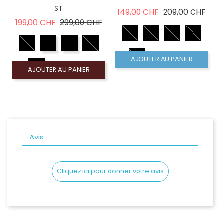
ST
Prix de base
Prix
149,00 CHF
209,00 CHF
Prix de base
Prix
199,00 CHF
299,00 CHF
AJOUTER AU PANIER
AJOUTER AU PANIER
Avis
Cliquez ici pour donner votre avis