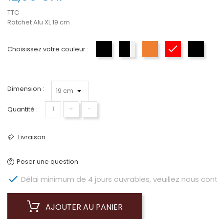
TTC
Ratchet Alu XL 19 cm
Choisissez votre couleur :
Noir
Noir-Argent
Orange-Argent
Rouge-Argen
Noir 
Dimension :
Quantité :
+
−
Livraison
Poser une question

Délai minimum de 4 jours ouvrables, veuillez nous conta
AJOUTER AU PANIER