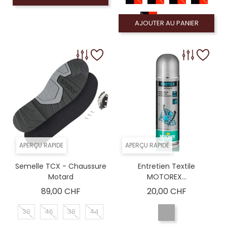
AJOUTER AU PANIER
APERÇU RAPIDE
APERÇU RAPIDE
Semelle TCX - Chaussure
Entretien Textile
Motard
MOTOREX...
Prix
Prix
89,00 CHF
20,00 CHF
39
46
38
44