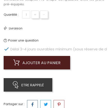
pré-équipés.
Quantité :
+
−
Livraison
Poser une question

Délai 3-4 jours ouvrables minimum (sous réserve de dis
AJOUTER AU PANIER
ETRE RAPPELÉ
Partager sur :