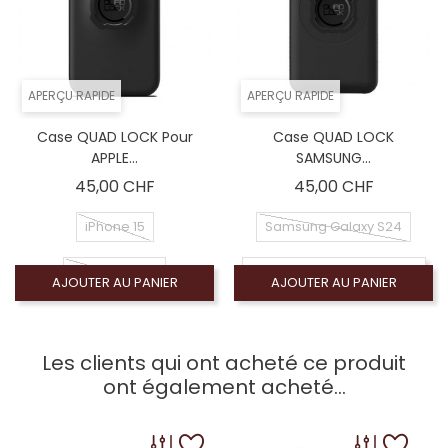
APERÇU RAPIDE
APERÇU RAPIDE
Case QUAD LOCK Pour
Case QUAD LOCK
APPLE...
SAMSUNG...
Prix
Prix
45,00 CHF
45,00 CHF
iPhone 15
Samsung Galaxy S24
iPhone 15 Pro
Samsung Galaxy S24 Plus
AJOUTER AU PANIER
AJOUTER AU PANIER
iPhone 15 +
Samsung Galaxy S24 Ultra
Les clients qui ont acheté ce produit
iPhone 15 Pro Max
ont également acheté...