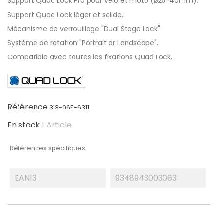
Support Quad Lock Pro pour vélo et moto (⌀25-40mm).
Support Quad Lock léger et solide.
Mécanisme de verrouillage "Dual Stage Lock".
Système de rotation "Portrait or Landscape".
Compatible avec toutes les fixations Quad Lock.
Référence
313-065-6311
En stock
1 Article
Références spécifiques
EAN13
9348943003063