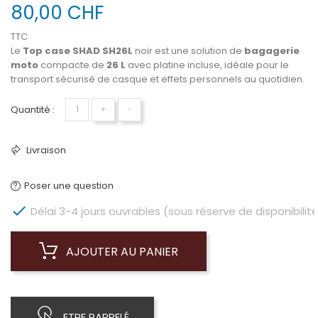
80,00 CHF
TTC
Le
Top case SHAD SH26L
noir est une solution de
bagagerie
moto
compacte de
26 L
avec platine incluse, idéale pour le
transport sécurisé de casque et effets personnels au quotidien.
Quantité :
+
−
Livraison
Poser une question

Délai 3-4 jours ouvrables (sous réserve de disponibilité
AJOUTER AU PANIER
ETRE RAPPELÉ