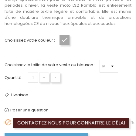
périodes d'hiver, la veste moto LS2 Rambla est entièrement
faite de matière textile légère et confortable. Elle est munie
d'une doublure thermique amovible et de protections
homologuées CE de niveau 1 aux épaules et aux coudes.
Choisissez votre couleur :
Gris
Choisissez la taille de votre veste ou blouson :
Quantité :
+
−
Livraison
Poser une question

CONTACTEZ NOUS POUR CONNAITRE LE DÉLAI
Ru