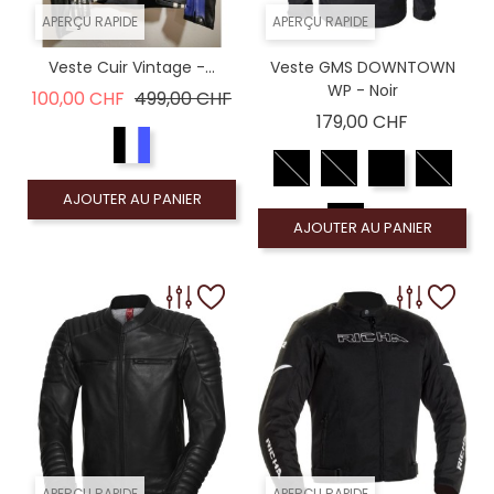
APERÇU RAPIDE
APERÇU RAPIDE
Veste Cuir Vintage -...
Veste GMS DOWNTOWN
WP - Noir
Prix de base
Prix
100,00 CHF
499,00 CHF
Prix
179,00 CHF
AJOUTER AU PANIER
AJOUTER AU PANIER
APERÇU RAPIDE
APERÇU RAPIDE