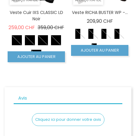
Veste Cuir IXS CLASSIC LD
Veste RICHA BUSTER WP -...
Noir
Prix
209,90 CHF
Prix de base
Prix
259,00 CHF
359,00 CHF
AJOUTER AU PANIER
AJOUTER AU PANIER
Avis
Cliquez ici pour donner votre avis