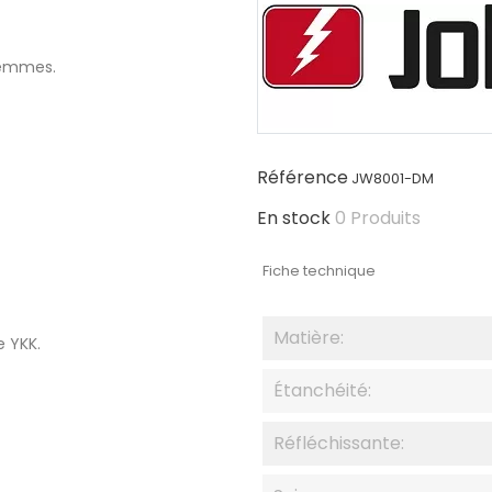
femmes.
Référence
JW8001-DM
En stock
0 Produits
Fiche technique
Matière:
 YKK.
Étanchéité:
Réfléchissante: