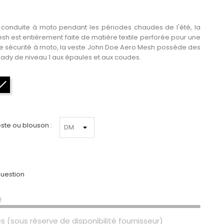
conduite à moto pendant les périodes chaudes de l'été, la
h est entièrement faite de matière textile perforée pour une
 de sécurité à moto, la veste John Doe Aero Mesh possède des
ady de niveau 1 aux épaules et aux coudes.
Noir
este ou blouson :
uestion
!
s (sous réserve de disponibilité fournisseur)