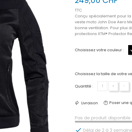
249,00 CHF
TTC
Conçu spécialement pour la 
veste moto John Doe Aero Mes
bonne ventilation
. Pour plus
protections
XTM® Protector Re
Choisissez votre couleur :
Choisissez la taille de votre v
Quantité :
+
−
Poser une q
Livraison
Pas de produit disponible 

Délai de 2 à 3 semaine