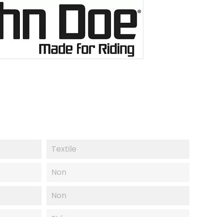
Textile
Non
Non