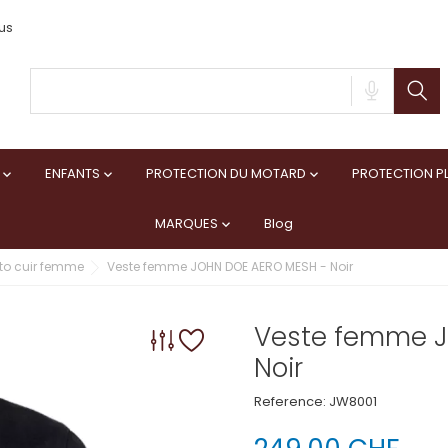
us
ENFANTS
PROTECTION DU MOTARD
PROTECTION PL



MARQUES
Blog

to cuir femme
Veste femme JOHN DOE AERO MESH - Noir
Veste femme J
Noir
Reference:
JW8001