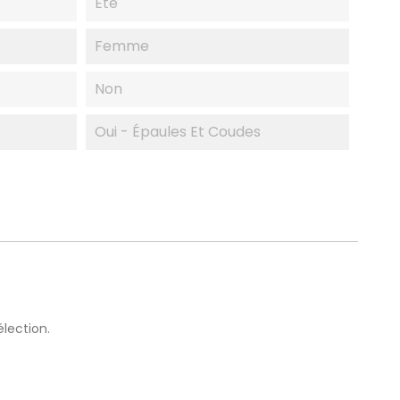
Eté
Femme
Non
Oui - Épaules Et Coudes
lection.