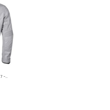
 -...
x