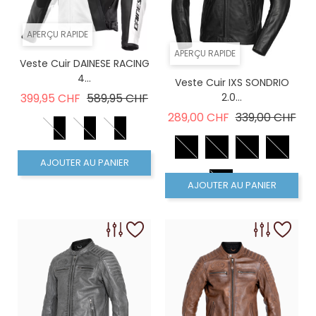
APERÇU RAPIDE
APERÇU RAPIDE
Veste Cuir DAINESE RACING
4...
Veste Cuir IXS SONDRIO
Prix de base
Prix
399,95 CHF
589,95 CHF
2.0...
Prix de base
Prix
289,00 CHF
339,00 CHF
AJOUTER AU PANIER
AJOUTER AU PANIER