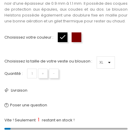
noir d’une épaisseur de 0.9 mm à 1.1 mm. Il possède des coques
de protection aux épaules, aux coudes et au dos. Le blouson
Helstons possède également une doublure fixe en maille pour
une bonne aération et un gilet thermique pour rester au chaud.
Choisissez votre couleur :
Noir-Noir
Marron
Choisissez la taille de votre veste ou blouson :
Quantité :
+
−
Livraison
Poser une question
1
Vite ! Seulement
restant en stock !