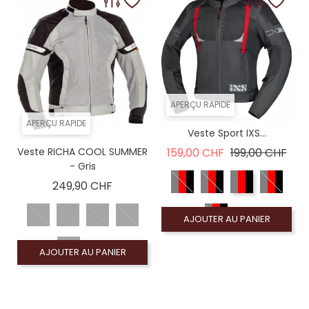
APERÇU RAPIDE
APERÇU RAPIDE
Veste Sport IXS...
Prix de base
Prix
Veste RICHA COOL SUMMER
159,00 CHF
199,00 CHF
- Gris
Prix
249,90 CHF
AJOUTER AU PANIER
AJOUTER AU PANIER