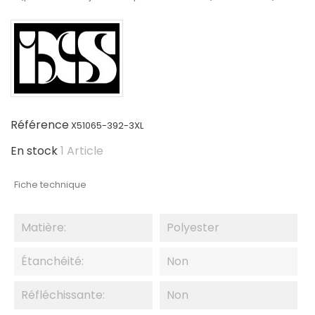
Référence
X51065-392-3XL
En stock
1 Article
Fiche technique
Matière:
Polyester
Étanchéité:
Non
Réfléchissante:
Non