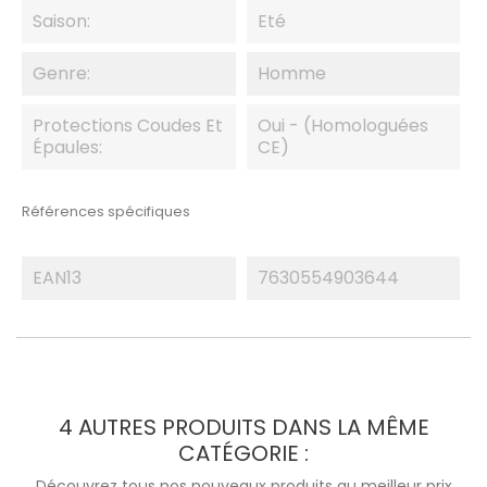
Saison:
Eté
Genre:
Homme
Protections Coudes Et
Oui - (homologuées
Épaules:
CE)
Références spécifiques
EAN13
7630554903644
4 AUTRES PRODUITS DANS LA MÊME
CATÉGORIE :
Découvrez tous nos nouveaux produits au meilleur prix