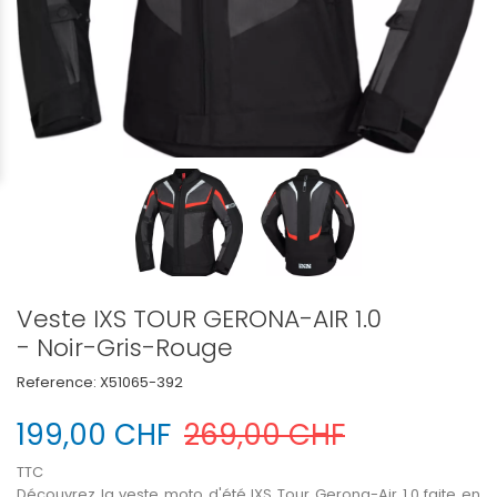
Veste IXS TOUR GERONA-AIR 1.0
- Noir-Gris-Rouge
Reference:
X51065-392
199,00 CHF
269,00 CHF
TTC
Découvrez la veste moto d'été IXS Tour Gerona-Air 1.0 faite en