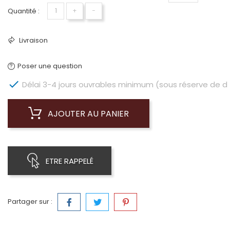
Quantité :
+
−
Livraison
Poser une question

Délai 3-4 jours ouvrables minimum (sous réserve de dis
AJOUTER AU PANIER
ETRE RAPPELÉ
Partager sur :