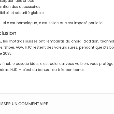
sorption des chocs
intien des accessoires
sibilité et sécurité globale
 : si c’est homologué, c’est solide et c’est imposé par la loi.
lusion
, les motards suisses ont l’embarras du choix : tradition, technol
. Shoei, AGV, HJC restent des valeurs sûres, pendant que iXS b
e 2035.
 final, le casque idéal, c’est celui qui vous va bien, vous protè
méras, HUD — c’est du bonus… du très bon bonus.
AISSER UN COMMENTAIRE