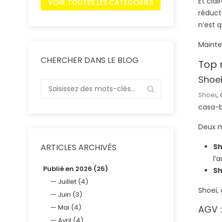
Et cla
VOIR TOUTES LES CATÉGORIES
réduct
n’est q
Mainte
CHERCHER DANS LE BLOG
Top 
Shoei
,
Shoei
casa-b
Deux m
Sh
ARTICLES ARCHIVÉS
l’
Publié en 2026 (25)
Sh
Juillet (4)
Shoei, 
Juin (3)
Mai (4)
AGV :
Avril (4)