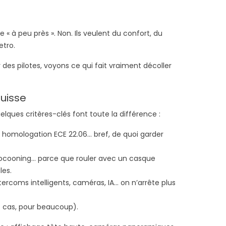
 « à peu près ». Non. Ils veulent du confort, du
etro.
es pilotes, voyons ce qui fait vraiment décoller
uisse
lques critères-clés font toute la différence :
, homologation ECE 22.06… bref, de quoi garder
r cocooning… parce que rouler avec un casque
les.
rcoms intelligents, caméras, IA… on n’arrête plus
ut cas, pour beaucoup).