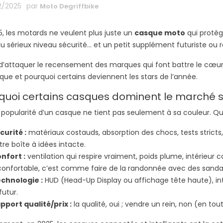
2/2025
par
Moto Degriffbike
5, les motards ne veulent plus juste un
casque moto
qui protège
du sérieux niveau sécurité… et un petit supplément futuriste ou r
d’attaquer le recensement des marques qui font battre le cœur d
que et pourquoi certains deviennent les stars de l’année.
quoi certains casques dominent le marché s
a popularité d’un casque ne tient pas seulement à sa couleur. Que
curité :
matériaux costauds, absorption des chocs, tests stricts
tre boîte à idées intacte.
nfort :
ventilation qui respire vraiment, poids plume, intérieu
confortable, c’est comme faire de la randonnée avec des sanda
chnologie :
HUD (Head-Up Display ou affichage tête haute), inte
futur.
pport qualité/prix :
la qualité, oui ; vendre un rein, non (en to