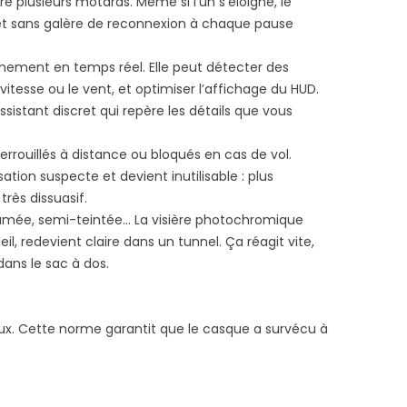
e plusieurs motards. Même si l’un s’éloigne, le
, et sans galère de reconnexion à chaque pause
ronnement en temps réel. Elle peut détecter des
itesse ou le vent, et optimiser l’affichage du HUD.
sistant discret qui repère les détails que vous
rouillés à distance ou bloqués en cas de vol.
tion suspecte et devient inutilisable : plus
très dissuasif.
, fumée, semi-teintée… La visière photochromique
l, redevient claire dans un tunnel. Ça réagit vite,
dans le sac à dos.
eux. Cette norme garantit que le casque a survécu à