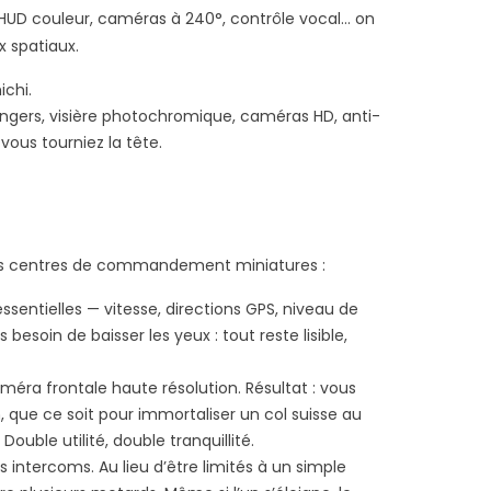
, HUD couleur, caméras à 240°, contrôle vocal… on
x spatiaux.
ichi.
angers, visière photochromique, caméras HD, anti-
ous tourniez la tête.
vrais centres de commandement miniatures :
sentielles — vitesse, directions GPS, niveau de
soin de baisser les yeux : tout reste lisible,
éra frontale haute résolution. Résultat : vous
 que ce soit pour immortaliser un col suisse au
ouble utilité, double tranquillité.
ntercoms. Au lieu d’être limités à un simple