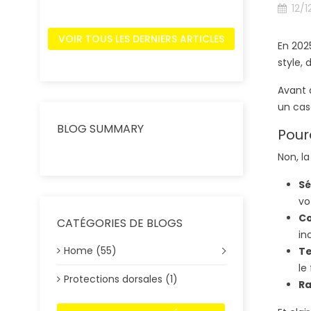
12/1
VOIR TOUS LES DERNIERS ARTICLES
En 202
style, 
Avant 
un cas
BLOG SUMMARY
Pour
Non, l
Sé
vo
Co
CATÉGORIES DE BLOGS
in
Home (55)
Te
le 
Protections dorsales (1)
Ra