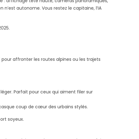
ote : affichage tête haute, caméras panoramiques,
en n’est autonome. Vous restez le capitaine, l’IA
2025.
éal pour affronter les routes alpines ou les trajets
 léger. Parfait pour ceux qui aiment filer sur
 casque coup de cœur des urbains stylés.
fort soyeux.