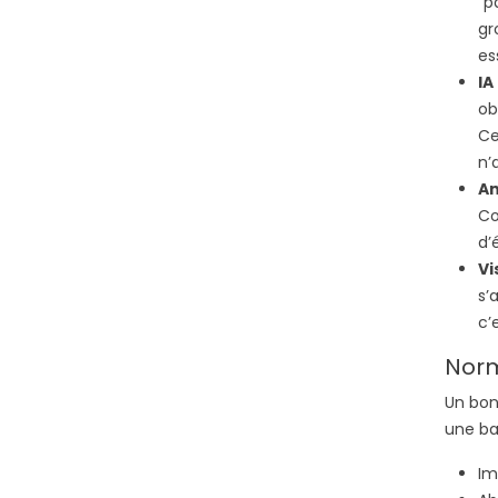
“p
gr
es
IA
ob
Ce
n’
An
Co
d’
Vi
s’
c’
Norm
Un bon
une ba
Im