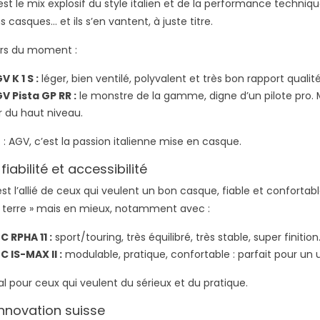
st le mix explosif du style italien et de la performance techniqu
 casques… et ils s’en vantent, à juste titre.
ars du moment :
V K 1 S :
léger, bien ventilé, polyvalent et très bon rapport qualité
V Pista GP RR :
le monstre de la gamme, digne d’un pilote pro.
r du haut niveau.
 : AGV, c’est la passion italienne mise en casque.
fiabilité et accessibilité
st l’allié de ceux qui veulent un bon casque, fiable et confortabl
à terre » mais en mieux, notamment avec :
C RPHA 11 :
sport/touring, très équilibré, très stable, super finition
C IS-MAX II :
modulable, pratique, confortable : parfait pour un 
al pour ceux qui veulent du sérieux et du pratique.
 innovation suisse