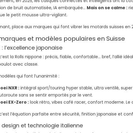
irement, en 2025, les casques connectés et intelligents ont la c
ion de bruit automatisée, IA embarquée…
Mais on se calme :
ri
ue le petit mousse ultra-vigilant.
nant, place aux marques qui font vibrer les motards suisses en 
marques et modèles populaires en Suisse
 : l’excellence japonaise
 c’est la Rolls nippone : précis, fiable, confortable… bref, l’allié id
oulot avec classe.
odèles qui font l’unanimité :
oei NXR :
intégral sport/touring hyper stable, ultra ventilé, super
autoroute sans se sentir emportés par le vent.
oei EX-Zero :
look rétro, vibes café racer, confort moderne. Le
c’est l’équation parfaite entre sécurité, finition japonaise et con
 design et technologie italienne