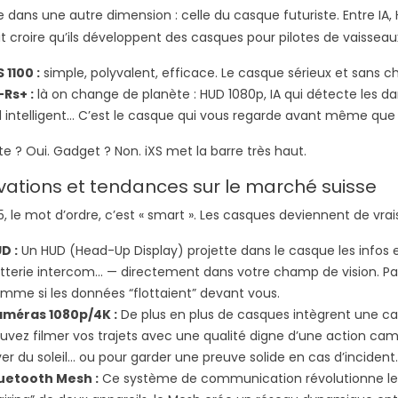
 dans une autre dimension : celle du casque futuriste. Entre IA
t croire qu’ils développent des casques pour pilotes de vaisseau
S 1100 :
simple, polyvalent, efficace. Le casque sérieux et sans ch
-Rs+ :
là on change de planète : HUD 1080p, IA qui détecte les d
l intelligent… C’est le casque qui vous regarde avant même que v
te ? Oui. Gadget ? Non. iXS met la barre très haut.
vations et tendances sur le marché suisse
5, le mot d’ordre, c’est « smart ». Les casques deviennent de 
D :
Un HUD (Head-Up Display) projette dans le casque les infos es
tterie intercom… — directement dans votre champ de vision. Pas be
mme si les données “flottaient” devant vous.
méras 1080p/4K :
De plus en plus de casques intègrent une cam
uvez filmer vos trajets avec une qualité digne d’une action cam,
ver du soleil… ou pour garder une preuve solide en cas d’incident. D
uetooth Mesh :
Ce système de communication révolutionne les i