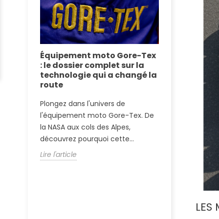
isse :
Équipement moto Gore-Tex
Alpinestar
tion
: le dossier complet sur la
Plasma vs
s et
technologie qui a changé la
Air : le du
route
moto 2026
xige une
Plongez dans l'univers de
Alpinestars 
 les
l'équipement moto Gore-Tex. De
Dainese Smar
la NASA aux cols des Alpes,
cœur de l'in
découvrez pourquoi cette...
comparatif te
Lire l'article
Lire l'article
LES