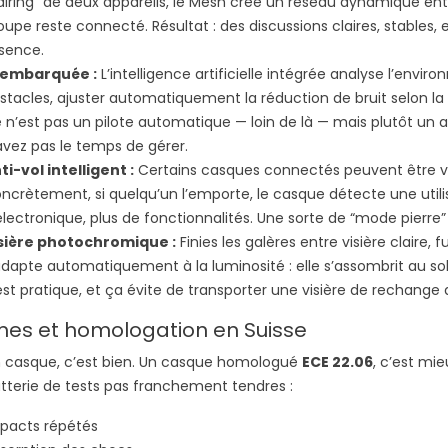
airing” de deux appareils, le Mesh crée un réseau dynamique entr
oupe reste connecté. Résultat : des discussions claires, stables
sence.
 embarquée :
L’intelligence artificielle intégrée analyse l’envi
stacles, ajuster automatiquement la réduction de bruit selon la v
 n’est pas un pilote automatique — loin de là — mais plutôt un as
avez pas le temps de gérer.
ti-vol intelligent :
Certains casques connectés peuvent être ver
ncrètement, si quelqu’un l’emporte, le casque détecte une utilisa
électronique, plus de fonctionnalités. Une sorte de “mode pierre” 
sière photochromique :
Finies les galères entre visière claire
adapte automatiquement à la luminosité : elle s’assombrit au solei
est pratique, et ça évite de transporter une visière de rechange 
es et homologation en Suisse
 casque, c’est bien. Un casque homologué
ECE 22.06
, c’est mi
tterie de tests pas franchement tendres :
pacts répétés