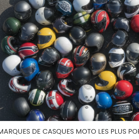
s Tech-Air® 5
L’art du regard et la visière
 Dainese Smart
moto : comment votre
el des airbags
vision définit votre
trajectoire
Tech-Air® 5 Plasma ou
Maîtrisez l'art du regard et soignez
t Air ? Plongez au
votre vision pour rouler en toute
novation avec notre
sécurité. Votre équipement définit
chnique...
votre...
Lire l'article
 MARQUES DE CASQUES MOTO LES PLUS POP