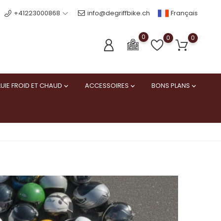
Français
+41223000868
info@degriffbike.ch
0
0
0
UIE FROID ET CHAUD
ACCESSOIRES
BONS PLANS


