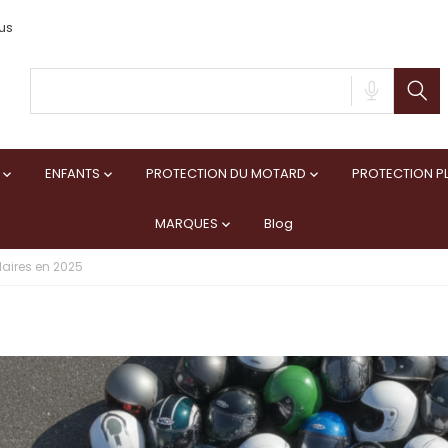
us
ENFANTS
PROTECTION DU MOTARD
PROTECTION PL



MARQUES
Blog

aires en 2025