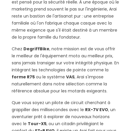
est pensé pour la sécurité réelle. À une époque où le
marketing prend souvent le pas sur l'ingénierie, Arai
reste un bastion de l'artisanat pur : une entreprise
familiale où l'on fabrique chaque casque avec la
même exigence que s'il était destiné à un membre
de la propre famille du fondateur.
Chez
DegriffBike
, notre mission est de vous offrir
le meilleur de l'équipement moto au meilleur prix,
sans jamais transiger sur votre intégrité physique. En
intégrant les technologies de pointe comme la
forme R75
ou le système
VAS
, Arai s'impose
naturellement dans notre sélection comme la
référence absolue pour les motards exigeants.
Que vous soyez un pilote de circuit cherchant à
grappiller des millisecondes avec le
RX-7V EVO
, un
aventurier prêt à explorer de nouveaux horizons
avec le
Tour-X5
, ou un citadin privilégiant le
confort du
SZ-R EVO
, il existe un Arai fait pour vous.