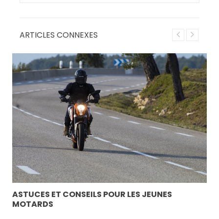
ARTICLES CONNEXES
LA
AI
L’a
(co
ASTUCES ET CONSEILS POUR LES JEUNES
MOTARDS
par 