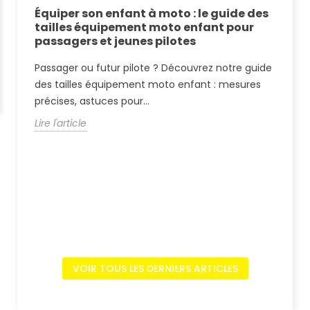
de
Équiper son enfant à moto : le guide des
Éq
tailles équipement moto enfant pour
co
passagers et jeunes pilotes
la
es
Passager ou futur pilote ? Découvrez notre guide
Pl
r
des tailles équipement moto enfant : mesures
Go
précises, astuces pour...
dé
Lire l'article
Lir
VOIR TOUS LES DERNIERS ARTICLES