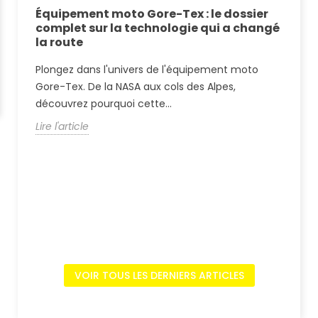
a
Équipement moto Gore-Tex : le dossier
Al
et
complet sur la technologie qui a changé
Da
la route
m
Plongez dans l'univers de l'équipement moto
Al
la
Gore-Tex. De la NASA aux cols des Alpes,
Ai
découvrez pourquoi cette...
co
Lire l'article
Lir
VOIR TOUS LES DERNIERS ARTICLES