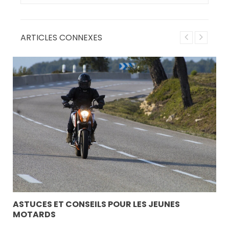
ARTICLES CONNEXES
LA
AI
L’a
(co
ASTUCES ET CONSEILS POUR LES JEUNES
MOTARDS
par 