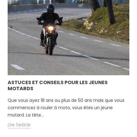
LA
AI
L’a
(co
ASTUCES ET CONSEILS POUR LES JEUNES
MOTARDS
par 
Lire
Que vous ayez 18 ans ou plus de 50 ans mais que vous
commencez à rouler à moto, vous êtes un jeune
motard. La tête...
Lire l'article