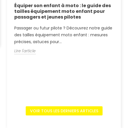
de
Équiper son enfant à moto : le guide des
Éq
tailles équipement moto enfant pour
co
passagers et jeunes pilotes
la
es
Passager ou futur pilote ? Découvrez notre guide
Pl
r
des tailles équipement moto enfant : mesures
Go
précises, astuces pour...
dé
Lire l'article
Lir
VOIR TOUS LES DERNIERS ARTICLES