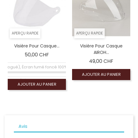
APERÇU RAPIDE
APERÇU RAPIDE
Visière Pour Casque...
Visière Pour Casque
AIROH...
Prix
50,00 CHF
Prix
49,00 CHF
omologué), Écran fumé foncé 100% (non homologué)
AJOUTER AU PANIER
omologué), Écran fumé clair 50% (non homologué)
AJOUTER AU PANIER
re (homologué), Visiére homologuée (ECE-2206)
homologué), Écran miroir argent (non homologué)
Avis