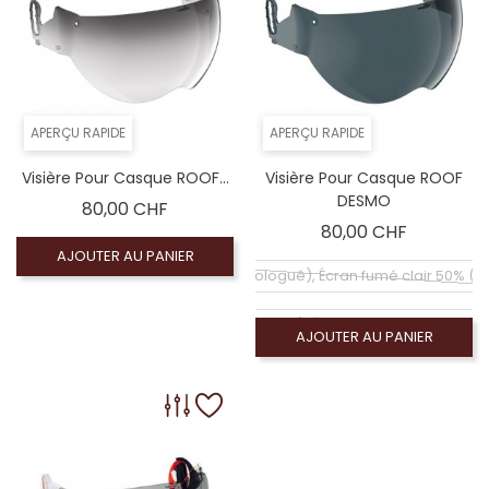
APERÇU RAPIDE
APERÇU RAPIDE
Visière Pour Casque ROOF...
Visière Pour Casque ROOF
DESMO
Prix
80,00 CHF
Prix
80,00 CHF
AJOUTER AU PANIER
Coloré (non homologué), Écran fumé clair 50% (
Coloré (non homologué), Écran fumé foncé 100% 
AJOUTER AU PANIER
Écran claire (homologué), Visiére homologué
Coloré (non homologué), Écran miroir argent (