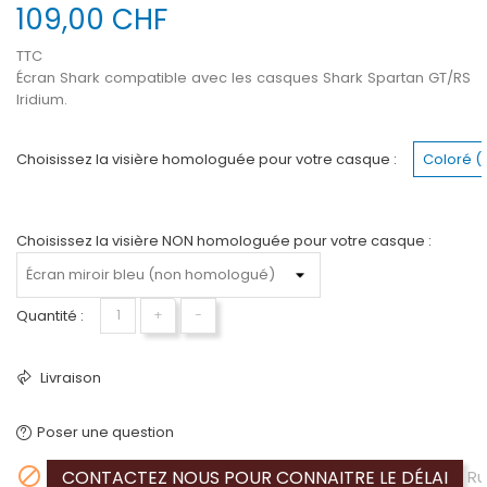
109,00 CHF
TTC
Écran Shark compatible avec les casques Shark Spartan GT/RS
Iridium.
Choisissez la visière homologuée pour votre casque :
Coloré 
Choisissez la visière NON homologuée pour votre casque :
Quantité :
+
−
Livraison
Poser une question

CONTACTEZ NOUS POUR CONNAITRE LE DÉLAI
Ru