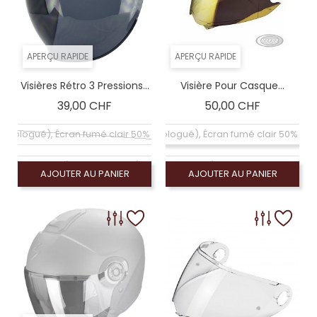
APERÇU RAPIDE
APERÇU RAPIDE
Visières Rétro 3 Pressions...
Visière Pour Casque...
Prix
Prix
39,00 CHF
50,00 CHF
omologué), Écran fumé clair 50% (non homologué)
Coloré (non homologué), Écran fumé clair 50% (
on homologué), Ecran Jaune (non homologué)
Écran claire (homologué), Visiére homologuée
AJOUTER AU PANIER
AJOUTER AU PANIER
Coloré (non homologué)
Coloré (non homologué), Écran miroir argent (n
re (homologué), Visiére homologuée (ECE-2206)
Coloré (non homologué), Écran miroir or (non