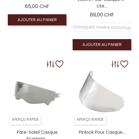
Prix
65,00 CHF
Lite...
Prix
89,00 CHF
AJOUTER AU PANIER
Écran claire (homologué), Visiére homologuée
Coloré (non homologué), Ecran vert foncé (no
AJOUTER AU PANIER
APERÇU RAPIDE
APERÇU RAPIDE
Pare-Soleil Casque
Pinlock Pour Casque...
Scorpion...