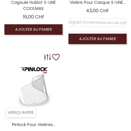
Cagoule Hublot S-LINE
Visière Pour Casque S-LINE...
COOLMAX
Prix
43,00 CHF
Prix
16,00 CHF
Coloré (non homologué), Ecran miroir arc en ciel
AJOUTER AU PANIER
Écran claire (homologué), Visiére homologué
AJOUTER AU PANIER
Coloré (non homologué), Écran miroir argent (
Coloré (non homologué), Écran fumé foncé 100% 
Coloré (non homologué), Ecran Photochromique 
APERÇU RAPIDE
Pinlock Pour Visières...