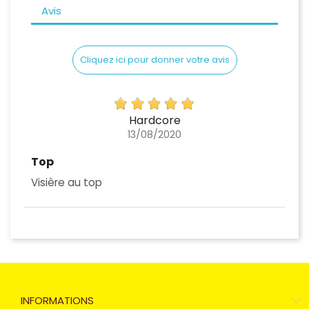
ran miroir arc-en-ciel (non homologué)
Avis
Écran fumée foncée (non homologué)
Cliquez ici pour donner votre avis
an miroir argent violet (non homologué)
an miroir lime argenté (non homologué)
Hardcore
Écran claire (homologué)
13/08/2020
Top
Visière au top
INFORMATIONS