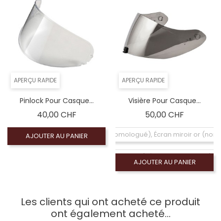
APERÇU RAPIDE
APERÇU RAPIDE
Pinlock Pour Casque...
Visière Pour Casque...
Prix
Prix
40,00 CHF
50,00 CHF
Coloré (non homologué), Écran miroir or (no
AJOUTER AU PANIER
Coloré (non homologué), Écran miroir violet (n
AJOUTER AU PANIER
Coloré (non homologué), Écran chrome (non
Les clients qui ont acheté ce produit
Coloré (non homologué), Écran miroir bleu (n
ont également acheté...