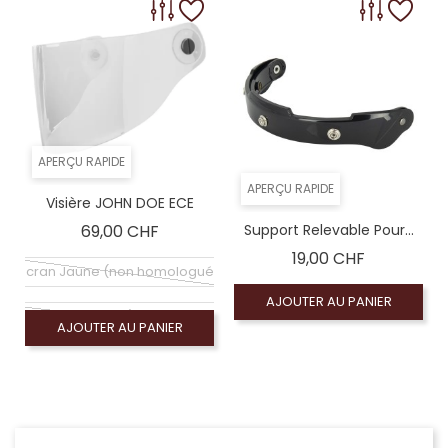
APERÇU RAPIDE
APERÇU RAPIDE
Visière JOHN DOE ECE
Prix
69,00 CHF
Support Relevable Pour...
Prix
19,00 CHF
Ecran Jaune (non homologué)
AJOUTER AU PANIER
Écran miroir argent (non homologué)
AJOUTER AU PANIER
an bleu argent mirroir (non homologué)
n argent orange miroir (non homologué)