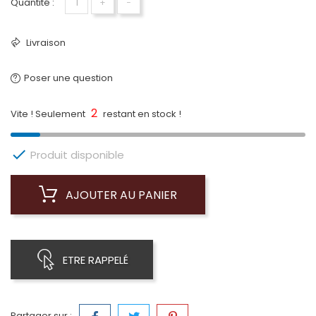
Quantité :
+
−
Livraison
Poser une question
2
Vite ! Seulement
restant en stock !

Produit disponible
AJOUTER AU PANIER
ETRE RAPPELÉ
Partager sur :