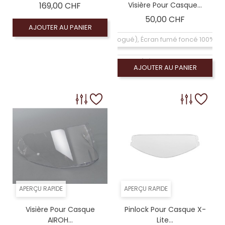
Prix
169,00 CHF
Visière Pour Casque...
Prix
50,00 CHF
AJOUTER AU PANIER
Coloré (non homologué), Écran fumé foncé 100% (
Coloré (non homologué), Écran miroir rouge (n
AJOUTER AU PANIER
Coloré (non homologué), Écran fumé clair 50% (
Coloré (non homologué), Écran miroir bleu (no
Coloré (non homologué), Écran miroir argent (n
APERÇU RAPIDE
APERÇU RAPIDE
Visière Pour Casque
Pinlock Pour Casque X-
AIROH...
Lite...