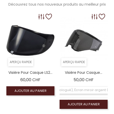
Découvrez tous nos nouveaux produits au meilleur prix
APERÇU RAPIDE
APERÇU RAPIDE
Visière Pour Casque LS2...
Visière Pour Casque...
Prix
Prix
60,00 CHF
50,00 CHF
Coloré (non homologué), Écran miroir argent (n
AJOUTER AU PANIER
Coloré (non homologué), Écran fumé foncé 100% (
AJOUTER AU PANIER
Coloré (non homologué), Écran miroir rouge (n