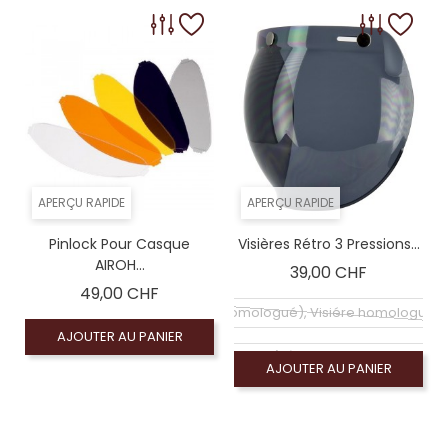
Coloré (non homologué), Écran fumé clair 50% (
Coloré (non homologué), Écran miroir bleu (no
APERÇU RAPIDE
APERÇU RAPIDE
Pinlock Pour Casque
Visières Rétro 3 Pressions...
AIROH...
Prix
39,00 CHF
Prix
49,00 CHF
Écran claire (homologué), Visiére homologuée
AJOUTER AU PANIER
Coloré (non homologué), Écran fumé clair 50% (
AJOUTER AU PANIER
Coloré (non homologué), Ecran Jaune (non 
Coloré (non homologué)