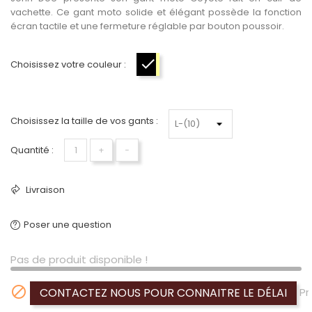
vachette
. Ce gant moto solide et élégant possède la fonction
écran tactile et une fermeture réglable par bouton poussoir.
Choisissez votre couleur :
Noir-Jaune
Choisissez la taille de vos gants :
Quantité :
+
−
Livraison
Poser une question
Pas de produit disponible !

CONTACTEZ NOUS POUR CONNAITRE LE DÉLAI
Pr