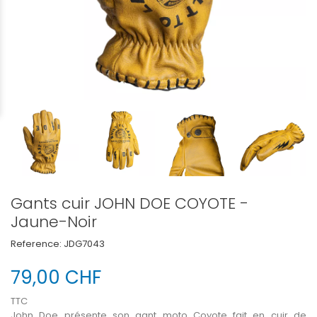
Gants cuir JOHN DOE COYOTE -
Jaune-Noir
Reference:
JDG7043
79,00 CHF
TTC
John Doe présente son gant moto Coyote
fait en cuir de